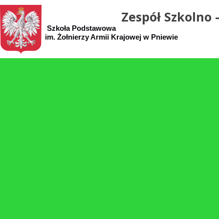
Zespół Szkolno 
Szkoła Podstawowa Samorząd
im. Żołnierzy Armii Krajowej w