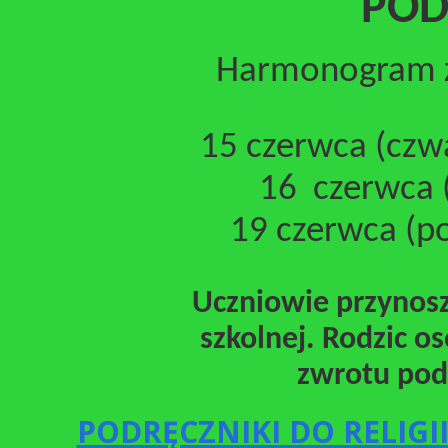
POD
Harmonogram z
15 czerwca (czwar
16 czerwca (p
19 czerwca (pon
Uczniowie przynosz
szkolnej. Rodzic o
zwrotu pod
PODRĘCZNIKI DO RELIG