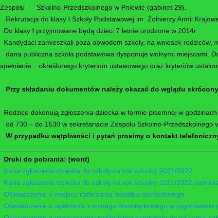
Zespołu Szkolno-Przedszkolnego w Pniewie (gabinet 29).
Rekrutacja do klasy I Szkoły Podstawowej im. Żołnierzy Armii Krajow
Do klasy I przyjmowane będą dzieci 7 letnie urodzone w 2014r.
Kandydaci zamieszkali poza obwodem szkoły, na wniosek rodziców, mo
dana publiczna szkoła podstawowa dysponuje wolnymi miejscami. Do 
spełnianie określonego kryterium ustawowego oraz kryteriów ustalon
Przy składaniu dokumentów należy okazać do wglądu skrócony 
Rodzice dokonują zgłoszenia dziecka w formie pisemnej w godzinach
od 730 – do 1530 w sekretariacie Zespołu Szkolno-Przedszkolnego w 
W przypadku wątpliwości i pytań prosimy o kontakt telefoniczny
________________________________________________________
Druki do pobrania: (word)
Karta zgłoszenia dziecka do szkoły na rok szkolny 2021/2022;
Karta zgłoszenia dziecka do szkoły na rok szkolny 2021/2022 zamie
Oświadczenie o miejscu rozliczania podatku dochodowego;
Oświadczenie o spełnianiu rocznego obowiązkowego przygotowania pr
Oświadczenie o uczęszczaniu rodzeństwa kandydata do tej samej szk