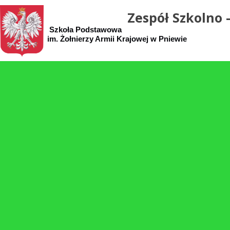
Zespół Szkolno 
Szkoła Podstawowa Samorząd
im. Żołnierzy Armii Krajowej w