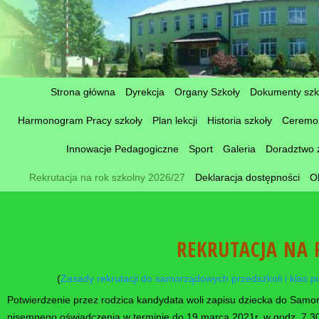
Strona główna
Dyrekcja
Organy Szkoły
Dokumenty szk
Harmonogram Pracy szkoły
Plan lekcji
Historia szkoły
Ceremon
Innowacje Pedagogiczne
Sport
Galeria
Doradztwo
Rekrutacja na rok szkolny 2026/27
Deklaracja dostępności
O
REKRUTACJA NA 
(
Zasady rekrutacji do samorządowych przedszkoli i klas
Potwierdzenie przez rodzica kandydata woli zapisu dziecka do Samo
pisemnego oświadczenia w terminie do 19 marca 2021r. w godz. 7.30