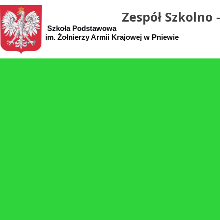
Zespół Szkolno 
Szkoła Podstawowa Samorząd
im. Żołnierzy Armii Krajowej w