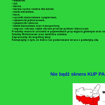
• makaron,
• ryż,
• kasza,
• karma sucha i mokra dla kotów.
• miski metalowe,
• koce,
• ręczniki materiałowe i papierowe,
• rękawiczki jednorazowe,
• rękawiczki robocze,
• klatki kennelowe oraz transportery,
• smycze i obroże, także obroże przeciw pchłom i kleszczom.
Produkty możecie zostawić w pojemnikach przy wyjściu głównym oraz od 
Szkolny Wolontariat oraz świetlica szkolna.
Zapraszamy do wspólnej akcji.
Pamiętajmy o tym, że dobro raz podarowane wraca z podwójną siłą
.
Nie bądź sknera KUP 