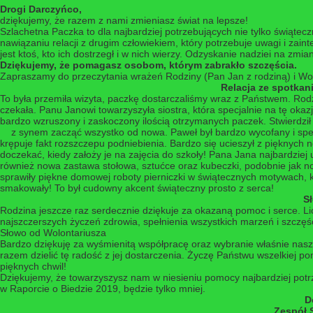
Drogi Darczyńco,
dziękujemy, że razem z nami zmieniasz świat na lepsze!
Szlachetna Paczka to dla najbardziej potrzebujących nie tylko świąte
nawiązaniu relacji z drugim człowiekiem, który potrzebuje uwagi i zain
jest ktoś, kto ich dostrzegł i w nich wierzy. Odzyskanie nadziei na zmia
Dziękujemy, że pomagasz osobom, którym zabrakło szczęścia.
Zapraszamy do przeczytania wrażeń Rodziny (Pan Jan z rodziną) i Wo
Relacja ze spotkani
To była przemiła wizyta, paczkę dostarczaliśmy wraz z Państwem. Rod
czekała. Panu Janowi towarzyszyła siostra, która specjalnie na tę ok
bardzo wzruszony i zaskoczony ilością otrzymanych paczek. Stwierdzi
z synem zacząć wszystko od nowa. Paweł był bardzo wycofany i spe
krępuje fakt rozszczepu podniebienia. Bardzo się ucieszył z pięknych 
doczekać, kiedy założy je na zajęcia do szkoły! Pana Jana najbardziej
również nowa zastawa stołowa, sztućce oraz kubeczki, podobnie jak 
sprawiły piękne domowej roboty pierniczki w świątecznych motywach, kt
smakowały! To był cudowny akcent świąteczny prosto z serca!
S
Rodzina jeszcze raz serdecznie dziękuje za okazaną pomoc i serce. Licz
najszczerszych życzeń zdrowia, spełnienia wszystkich marzeń i szc
Słowo od Wolontariusza
Bardzo dziękuję za wyśmienitą współpracę oraz wybranie właśnie nasze
razem dzielić tę radość z jej dostarczenia. Życzę Państwu wszelkiej 
pięknych chwil!
Dziękujemy, że towarzyszysz nam w niesieniu pomocy najbardziej potrz
w Raporcie o Biedzie 2019, będzie tylko mniej.
D
Zespół