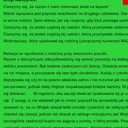
Cieszymy się, że razem z nami zmieniasz świat na lepsze!
Miłość wyrażana jest poprzez wrażliwość na drugiego człowieka. D
w serca rodziny. Sami wiemy, jak się czujemy, gdy ktoś pomaga speł
Cieszymy się, że jesteś częścią tej radości, którą przeżywała obdar
Cieszymy się, że jesteś częścią tej radości, którą przeżywała obda
Wolontariusz, który opiekował się rodziną (oznaczonej numerem MAZ-
Relacja ze spotkania z rodziną przy wręczeniu paczki.
Razem z darczyńcami zdecydowaliśmy się wnieść prezenty na klatkę 
widoku prezentami. Byli totalnie zaskoczeni ich ilością. Ostatnia wn
na nic miejsca, a poruszanie się tam było utrudnione. Każdy z człon
dopytywała się czy to na pewno właściwy adres i nie rozumie jak mo
zaczarowani, jednak dalej chętnie rozpakowywali kolejne kartony. W 
się dobierać. W mgnieniu oka zaczął otwierać opakowanie by je z
rąk. Z uwagi, iż nie wiedzieli jak to zrobić poprosił by sprawdziła ja
zostawić to, na co Wojtek okazał lekki smutek i powrócić do kolejnyc
również się cieszył, jednak nie okazał aż takiego entuzjazmu jak Woj
szczególnie zaskoczył kupon na zajęcia z zumby, o który prosiła. Po
i wyraziła podziw za jakość otrzymanej pomocy. Wielokrotnie powtarza