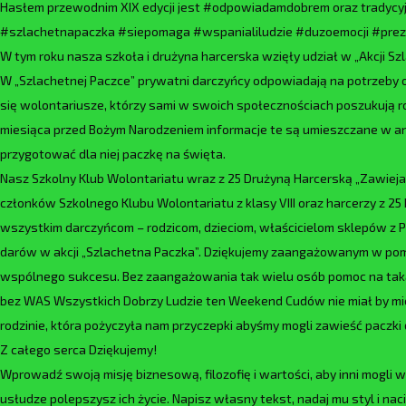
Hasłem przewodnim XIX edycji jest #odpowiadamdobrem oraz tradycyjn
#szlachetnapaczka #siepomaga #wspanialiludzie #duzoemocji #pre
W tym roku nasza szkoła i drużyna harcerska wzięły udział w „Akcji Sz
W „Szlachetnej Paczce” prywatni darczyńcy odpowiadają na potrzeby o
się wolontariusze, którzy sami w swoich społecznościach poszukują rodz
miesiąca przed Bożym Narodzeniem informacje te są umieszczane w a
przygotować dla niej paczkę na święta.
Nasz Szkolny Klub Wolontariatu wraz z 25 Drużyną Harcerską „Zawiej
członków Szkolnego Klubu Wolontariatu z klasy VIII oraz harcerzy z 
wszystkim darczyńcom – rodzicom, dzieciom, właścicielom sklepów z Pni
darów w akcji „Szlachetna Paczka”. Dziękujemy zaangażowanym w pomoc
wspólnego sukcesu. Bez zaangażowania tak wielu osób pomoc na taką
bez WAS Wszystkich Dobrzy Ludzie ten Weekend Cudów nie miał by miej
rodzinie, która pożyczyła nam przyczepki abyśmy mogli zawieść paczki 
Z całego serca Dziękujemy!
Wprowadź swoją misję biznesową, filozofię i wartości, aby inni mogli w
usłudze polepszysz ich życie. Napisz własny tekst, nadaj mu styl i nac