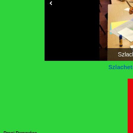
Szlac
Szlache
Drogi Darczyńco,