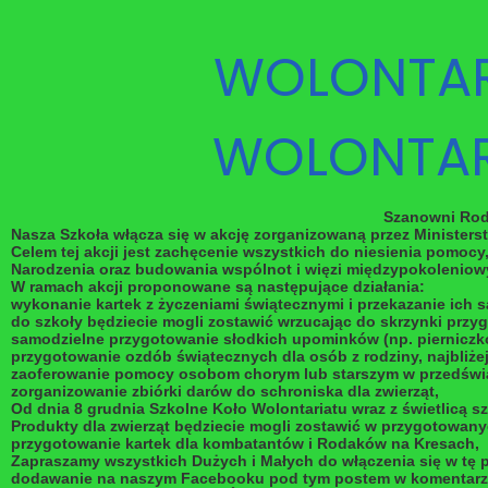
WOLONTARI
WOLONTARI
Szanowni Rod
Nasza Szkoła włącza się w akcję zorganizowaną przez Ministers
Celem tej akcji jest zachęcenie wszystkich do niesienia pomoc
Narodzenia oraz budowania wspólnot i więzi międzypokoleniow
W ramach akcji proponowane są następujące działania:
wykonanie kartek z życzeniami świątecznymi i przekazanie ich 
do szkoły będziecie mogli zostawić wrzucając do skrzynki przy
samodzielne przygotowanie słodkich upominków (np. pierniczków
przygotowanie ozdób świątecznych dla osób z rodziny, najbliżej 
zaoferowanie pomocy osobom chorym lub starszym w przedświ
zorganizowanie zbiórki darów do schroniska dla zwierząt,
Od dnia 8 grudnia Szkolne Koło Wolontariatu wraz z świetlicą 
Produkty dla zwierząt będziecie mogli zostawić w przygotowan
przygotowanie kartek dla kombatantów i Rodaków na Kresach,
Zapraszamy wszystkich Dużych i Małych do włączenia się w tę p
dodawanie na naszym Facebooku pod tym postem w komentarzu zd