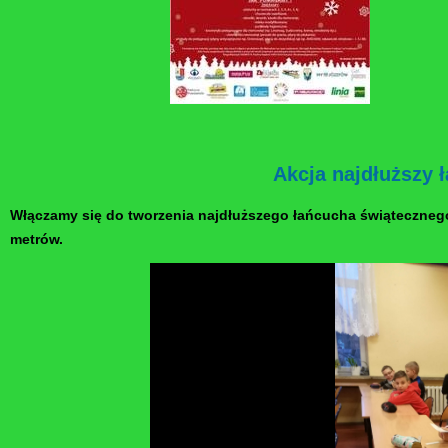
Akcja najdłuższy 
Włączamy się do tworzenia najdłuższego łańcucha świątecznego -
metrów.