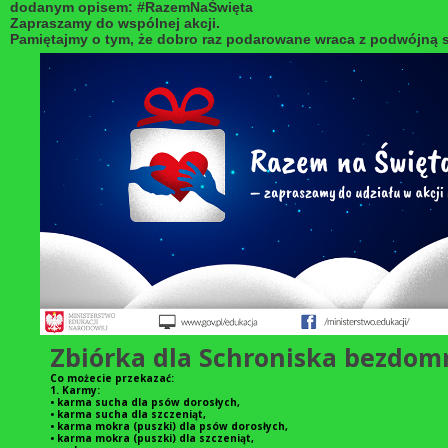
dodanym opisem: #RazemNaŚwięta
Zapraszamy do wspólnej akcji.
Pamiętajmy o tym, że dobro raz podarowane wraca z podwójną s
Zbiórka dla Schroniska bezdom
Co możecie przekazać:
1. Karmy:
• karma sucha dla psów dorosłych,
• karma sucha dla szczeniąt,
• karma mokra (puszki) dla psów dorosłych,
• karma mokra (puszki) dla szczeniąt,